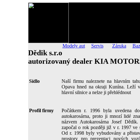
Modely aut
Servis
Záruka
Baz
Dědik s.r.o
autorizovaný dealer KIA MOTO
Sídlo
Naší firmu naleznete na hlavním tah
Opava hned na okraji Kunína. Leží v 
hlavní silnice a nelze ji přehlédnout
Profil firmy
Počátkem r. 1996 byla uvedena do
autokarosárna, proto ji mnozí lidé zna
názvem Autokarosárna Josef Dědík. 
započal o rok později již v r. 1997 ve s
Od r. 1998 byly vybudovány a přista
prostory pro prezentaci nových voz