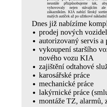
neustále přizpůsobujeme tak, a
vyhovovaly nejen stávajícím al
zákazníkům. KIA nabízí široký sorti
malých autíček až po užitkové nákladní
Dnes již nabízíme komp
prodej nových vozide
autorizovaný servis a
vykoupení staršího vo
nového vozu KIA
zajištění odtahové slu
karosářské práce
mechanické práce
lakýrnické práce (sml
montáže TZ, alarmů, 